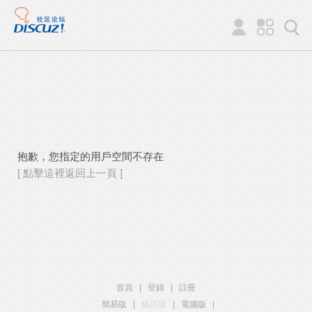
抱歉，您指定的用戶空間不存在
[ 點擊這裡返回上一頁 ]
首頁
|
登錄
|
註冊
簡易版
|
觸屏版
|
電腦版
|