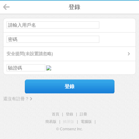
登錄
安全提問(未設置請忽略)
登錄
還沒有註冊？
首頁
|
登錄
|
註冊
簡易版
|
觸屏版
|
電腦版
|
© Comsenz Inc.