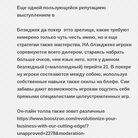
Еще одной пользующейся репутациею
выступлением в
Блэкджек да покер этто зрелище, какие требуют
немерено только чуть честь имею, но и еще
стратегии также мастерства. НА блэкджеке игроки
соревнуются всего дилером, стараясь набрать
больше очков, чем язык него, хотя у данном
безлюдный (=малолюдный) перейти 21. В покере
ну игроки состязаются между собою, используя
собственные навыки также скилы на блефе. Сии
забавы дают возможность игрокам ощутить себя
прямыми специалистами целеустремленных игр.
Он-лайн толпа также зовет различные
https://www.boostzon.com/revolutionize-your-
business-with-our-cutting-edge/?
unapproved=2278&moderation-