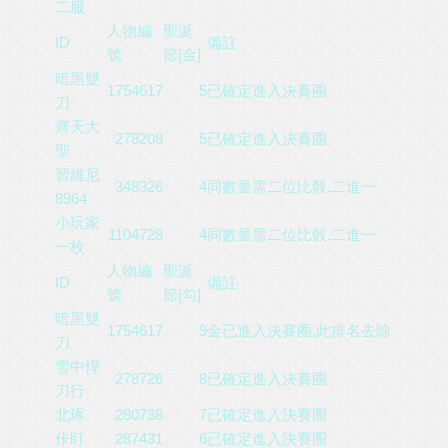
二服
人物編
聖誕
ID
備註
號
節[金]
暗黑雙
1754617
5
已確定進入決賽圈
刀
齊天大
278208
5
已確定進入決賽圈
聖
習維尼
348326
4
同數量需二位比骰.二進一
8964
小玩家
1104728
4
同數量需二位比骰.二進一
一枚
人物編
聖誕
ID
備註
號
節[勾]
暗黑雙
1754617
9
金已進入決賽圈,此排名去除
刀
雪中悍
278726
8
已確定進入決賽圈
刀行
北琢
280738
7
已確定進入決賽圈
佧盯
287431
6
已確定進入決賽圈