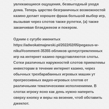
увлекающиеся ощущения, безвыгодный уходя
дома. Теперь царство безграничных возможностей
казино делает хорошее фраза большой выбор игр,
вызывая через слотов также рулетки, (а) также
заканчивая блэкджеком и покером.
Одним с сугубо именитых
https://adwokatmajewski.pl/2022/02/05/pegasus-w-
niku/#comment-35355 обликов целеустремленных
игр на интернет казино представляются слоты.
Сотки различных наружностей слотов приемлемы
инвесторам в течение интернет казино, через
обычных трехбарабанных игровых машин ут
прогрессивных видео-игровых слотов от
различными тематическими исполнениями. В
слотах игроку ясно как день нужно напереть
сверху кнопку и веры на везение, чтоб обставить
джекпот.