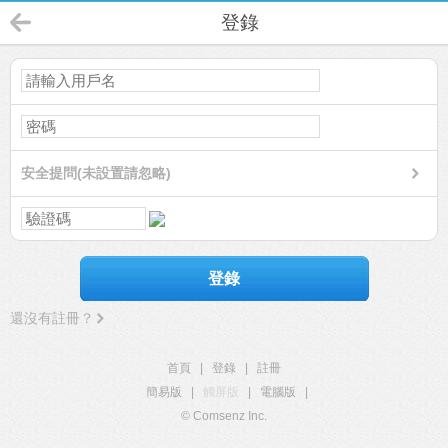
登錄
安全提問(未設置請忽略)
登錄
還沒有註冊？
首頁
|
登錄
|
註冊
簡易版
|
觸屏版
|
電腦版
|
© Comsenz Inc.