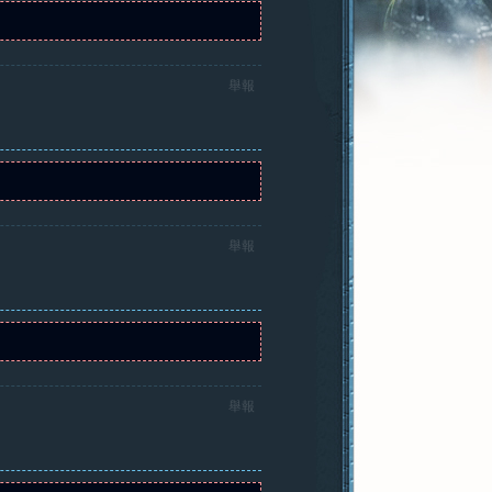
舉報
舉報
舉報