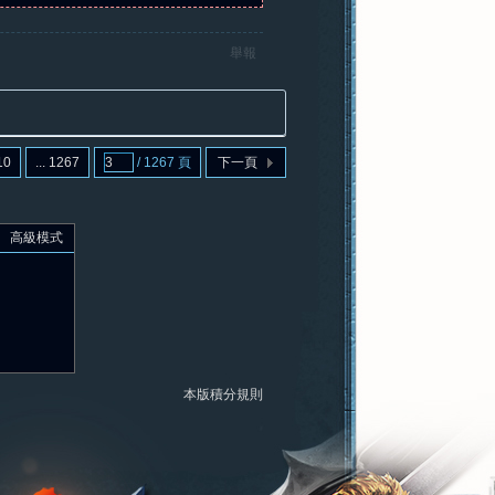
舉報
10
... 1267
/ 1267 頁
下一頁
高級模式
本版積分規則