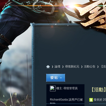
論壇
尋憶新紀元
活動公告
【活
尋
»
›
›
›
樓主:
尋憶管理員
【活動】
RichardGuida
該用戶已被
發表於 202
刪除