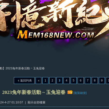
動】2023兔年新春活動 ~ 玉兔迎春
返回列表
1
2
3
4
5
6
7
8
9
2023兔年新春活動 ~ 玉兔迎春
[複製鏈接]
4-4-27 01:10:07
|
顯示全部樓層