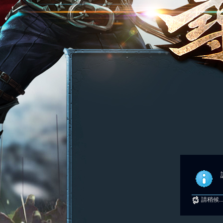
請稍候..