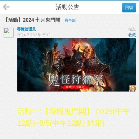
活動公告
回復
【活動】2024 七月鬼門開
看全部
尋憶管理員
樓主
2024-7-28 15:15:13
收藏
活動一:【尋憶鬼門開】
(
7/29(中午
12點)~8/5(中午12點) 結束
)