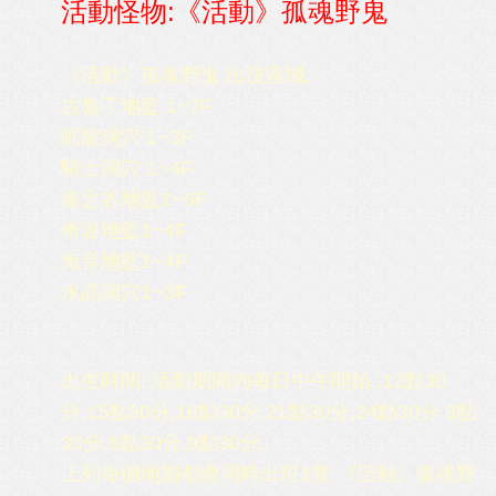
活動怪物:《活動》孤魂野鬼
《活動》孤魂野鬼 出沒區域:
古魯丁地監 1~7F
眠龍洞穴 1~3F
騎士洞穴 1~4F
龍之谷地監1~6F
奇岩地監1~4F
海音地監1~4F
水晶洞穴1~3F
出生時間: 活動期間內每日中午開始 ,12點30
分,15點30分,18點30分,21點30分,24點30分 3點
30分,6點30分,9點30分,
上列每個地圖都會同時出現1隻 《活動》孤魂野