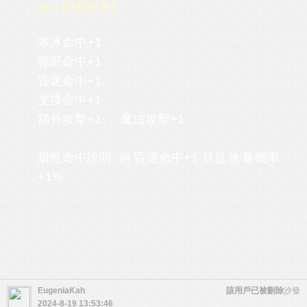
身上即有效果]
寒冰命中+1
睡眠命中+1
昏迷命中+1
支撐命中+1
額外攻擊+1 、魔法攻擊+1
耐性命中說明: 例 昏迷命中+1 就是 衝暈機率
+1%
EugeniaKah
該用戶已被刪除
沙發
2024-8-19 13:53:46