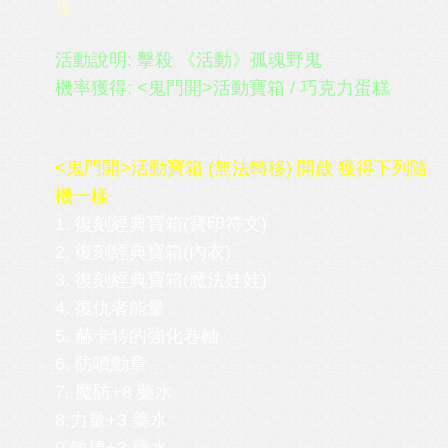
鬼
活動說明: 擊殺 《活動》孤魂野鬼
機率獲得: <鬼門開>活動寶箱 / 巧克力蛋糕
<鬼門開>活動寶箱 (無法轉移) 開啟 獲得下列隨
機一樣
1. 復刻經典寶箱(寶印符文)
2.
復刻經典寶箱(
內衣)
3.
復刻經典寶箱(
魔法娃娃)
4. 復仇者能量
5. 赫卡特的強化卷軸
6. 防噴勳章
7. 魔防+8 藥水
8.力量+3 藥水