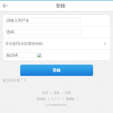
登錄
安全提問(未設置請忽略)
登錄
還沒有註冊？
首頁
|
登錄
|
註冊
簡易版
|
觸屏版
|
電腦版
|
© Comsenz Inc.