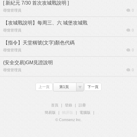
[ 新紀元 7/30 首次攻城戰說明 ]
尋憶管理員
0
【攻城戰說明】每周三、六 城堡攻城戰
尋憶管理員
0
【指令】天堂稱號(文字)顏色代碼
尋憶管理員
0
(安全交易)GM見證說明
尋憶管理員
0
上一頁
第1頁
下一頁
首頁
|
登錄
|
註冊
簡易版
|
觸屏版
|
電腦版
|
© Comsenz Inc.