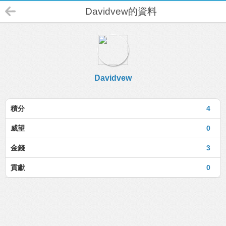
Davidvew的資料
Davidvew
積分
4
威望
0
金錢
3
貢獻
0