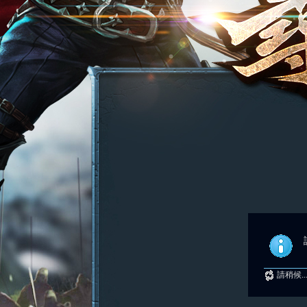
請稍候..