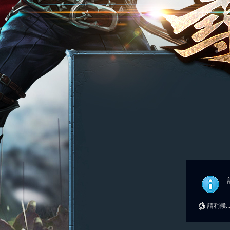
請稍候..