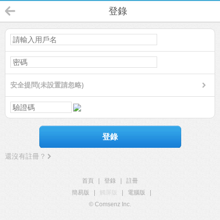
登錄
安全提問(未設置請忽略)
登錄
還沒有註冊？
首頁
|
登錄
|
註冊
簡易版
|
觸屏版
|
電腦版
|
© Comsenz Inc.