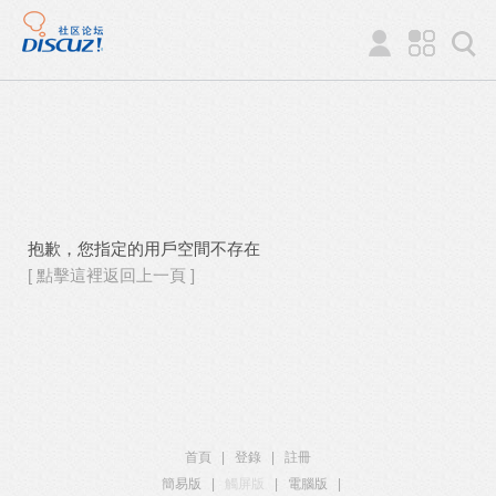
抱歉，您指定的用戶空間不存在
[ 點擊這裡返回上一頁 ]
首頁
|
登錄
|
註冊
簡易版
|
觸屏版
|
電腦版
|