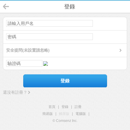
登錄
安全提問(未設置請忽略)
登錄
還沒有註冊？
首頁
|
登錄
|
註冊
簡易版
|
觸屏版
|
電腦版
|
© Comsenz Inc.