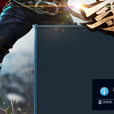
請稍候..