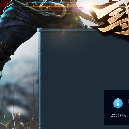
請稍候..