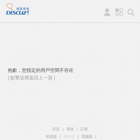
抱歉，您指定的用戶空間不存在
[ 點擊這裡返回上一頁 ]
首頁
|
登錄
|
註冊
簡易版
|
觸屏版
|
電腦版
|