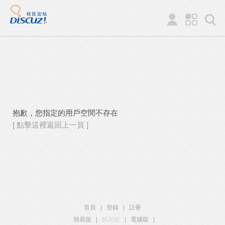
抱歉，您指定的用戶空間不存在
[ 點擊這裡返回上一頁 ]
首頁
|
登錄
|
註冊
簡易版
|
觸屏版
|
電腦版
|