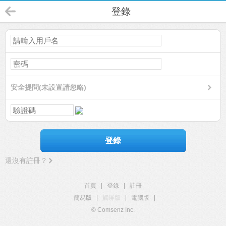
登錄
安全提問(未設置請忽略)
登錄
還沒有註冊？
首頁
|
登錄
|
註冊
簡易版
|
觸屏版
|
電腦版
|
© Comsenz Inc.