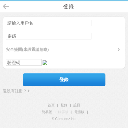
登錄
安全提問(未設置請忽略)
登錄
還沒有註冊？
首頁
|
登錄
|
註冊
簡易版
|
觸屏版
|
電腦版
|
© Comsenz Inc.