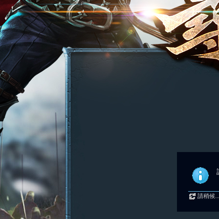
請稍候..