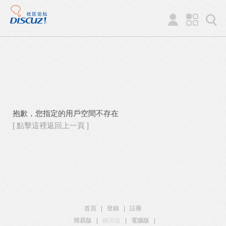
抱歉，您指定的用戶空間不存在
[ 點擊這裡返回上一頁 ]
首頁
|
登錄
|
註冊
簡易版
|
觸屏版
|
電腦版
|