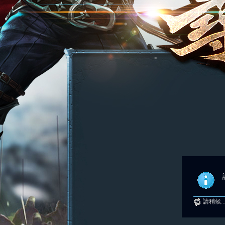
請稍候..