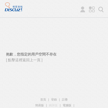
抱歉，您指定的用戶空間不存在
[ 點擊這裡返回上一頁 ]
首頁
|
登錄
|
註冊
簡易版
|
觸屏版
|
電腦版
|