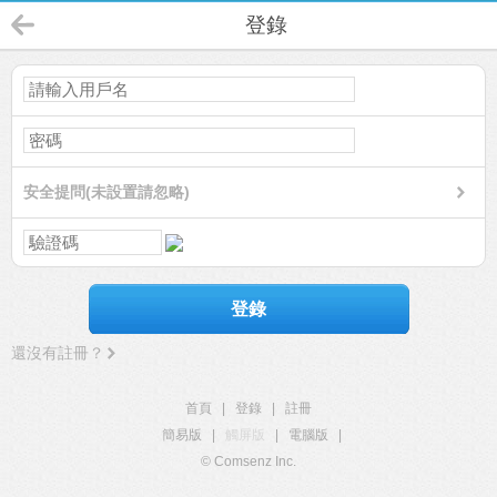
登錄
安全提問(未設置請忽略)
登錄
還沒有註冊？
首頁
|
登錄
|
註冊
簡易版
|
觸屏版
|
電腦版
|
© Comsenz Inc.