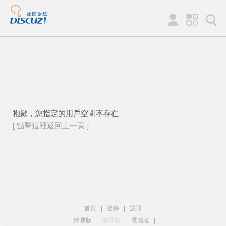
抱歉，您指定的用戶空間不存在
[ 點擊這裡返回上一頁 ]
首頁
|
登錄
|
註冊
簡易版
|
觸屏版
|
電腦版
|