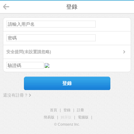
登錄
安全提問(未設置請忽略)
登錄
還沒有註冊？
首頁
|
登錄
|
註冊
簡易版
|
觸屏版
|
電腦版
|
© Comsenz Inc.