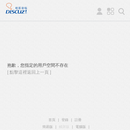
抱歉，您指定的用戶空間不存在
[ 點擊這裡返回上一頁 ]
首頁
|
登錄
|
註冊
簡易版
|
觸屏版
|
電腦版
|