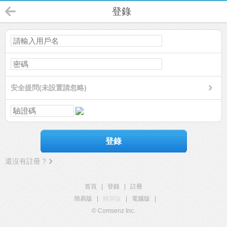
登錄
安全提問(未設置請忽略)
登錄
還沒有註冊？
首頁
|
登錄
|
註冊
簡易版
|
觸屏版
|
電腦版
|
© Comsenz Inc.