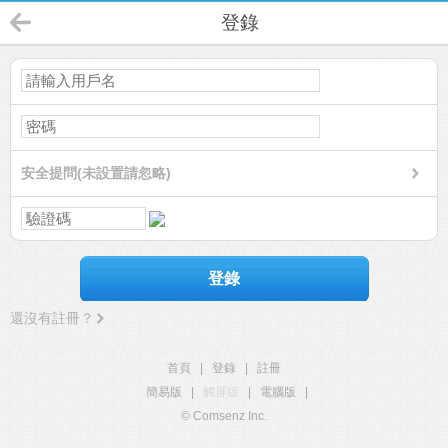
登錄
安全提問(未設置請忽略)
登錄
還沒有註冊？
首頁
|
登錄
|
註冊
簡易版
|
觸屏版
|
電腦版
|
© Comsenz Inc.