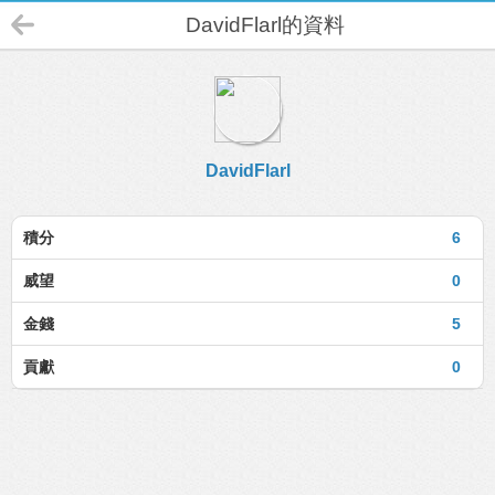
DavidFlarl的資料
DavidFlarl
積分
6
威望
0
金錢
5
貢獻
0