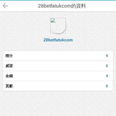
28betfatukcom的資料
28betfatukcom
積分
4
威望
0
金錢
4
貢獻
0