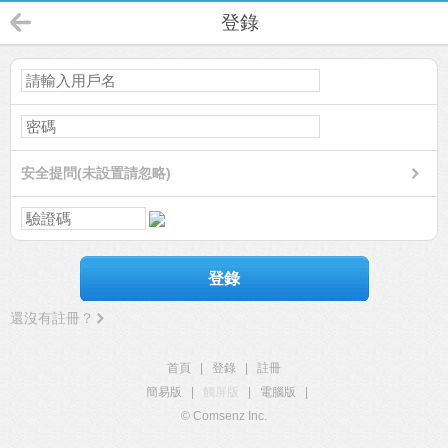
登錄
安全提問(未設置請忽略)
登錄
還沒有註冊？
首頁
|
登錄
|
註冊
簡易版
|
觸屏版
|
電腦版
|
© Comsenz Inc.