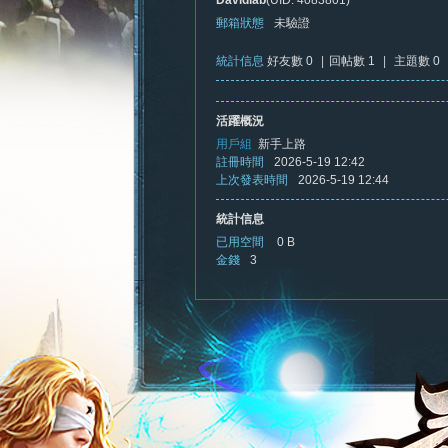
Davidlab
(UID: 4083801)
郵箱狀態
未驗證
統計信息
好友數 0
|
回帖數 1
|
主題數 0
憶
活躍概況
用戶組
新手上路
註冊時間
2026-5-19 12:42
上次發表時間
2026-5-19 12:44
統計信息
已用空間
0 B
金錢
3
新