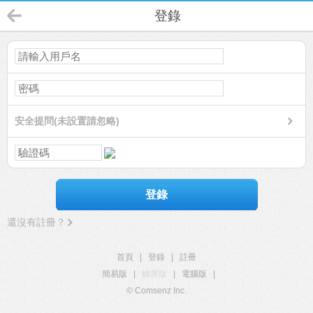
登錄
安全提問(未設置請忽略)
登錄
還沒有註冊？
首頁
|
登錄
|
註冊
簡易版
|
觸屏版
|
電腦版
|
© Comsenz Inc.