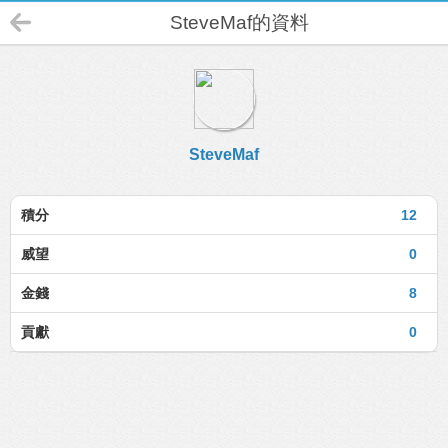
SteveMaf的資料
SteveMaf
積分
12
威望
0
金錢
8
貢獻
0