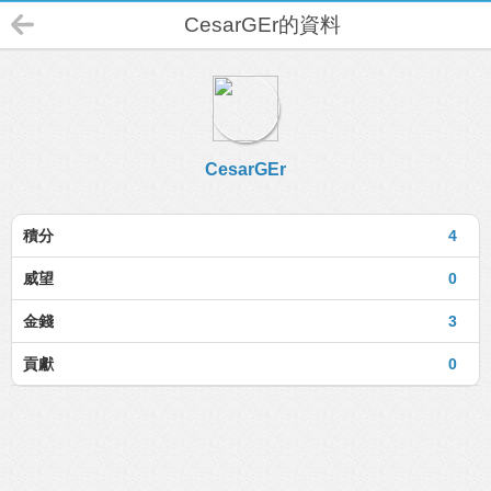
CesarGEr的資料
CesarGEr
積分
4
威望
0
金錢
3
貢獻
0