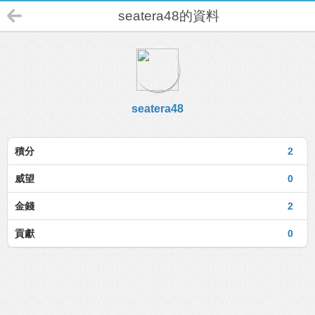
seatera48的資料
seatera48
積分
2
威望
0
金錢
2
貢獻
0