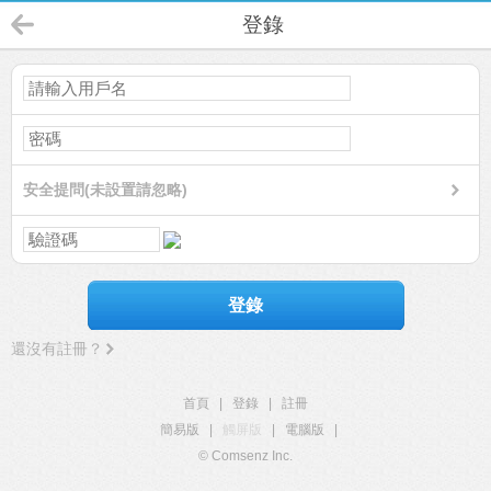
登錄
安全提問(未設置請忽略)
登錄
還沒有註冊？
首頁
|
登錄
|
註冊
簡易版
|
觸屏版
|
電腦版
|
© Comsenz Inc.