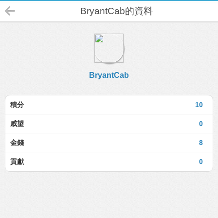
BryantCab的資料
BryantCab
積分
10
威望
0
金錢
8
貢獻
0