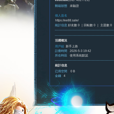
ee88sale
(UID: 4027729)
郵箱狀態
未驗證
個人簽名
https://ee88.sale/
統計信息
好友數 0
|
回帖數 0
|
主題數 0
憶
活躍概況
用戶組
新手上路
註冊時間
2026-5-3 19:42
所在時區
使用系統默認
統計信息
已用空間
0 B
金錢
4
新