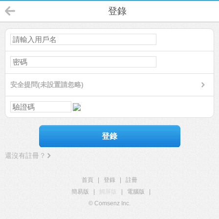
登錄
安全提問(未設置請忽略)
登錄
還沒有註冊？
首頁
|
登錄
|
註冊
簡易版
|
觸屏版
|
電腦版
|
© Comsenz Inc.