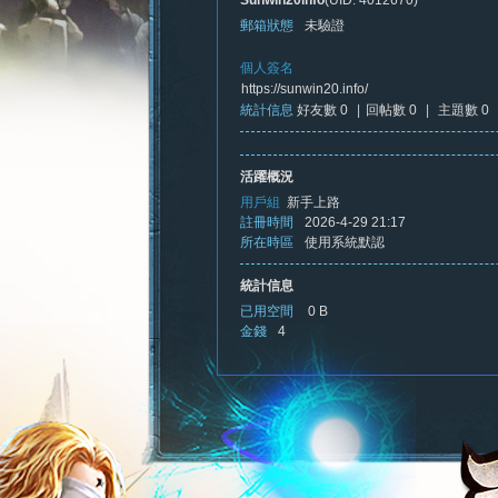
Sunwin20info
(UID: 4012670)
郵箱狀態
未驗證
個人簽名
https://sunwin20.info/
統計信息
好友數 0
|
回帖數 0
|
主題數 0
憶
活躍概況
用戶組
新手上路
註冊時間
2026-4-29 21:17
所在時區
使用系統默認
統計信息
已用空間
0 B
金錢
4
新