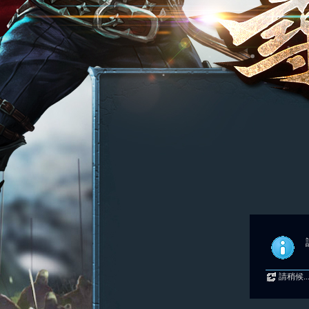
請稍候..