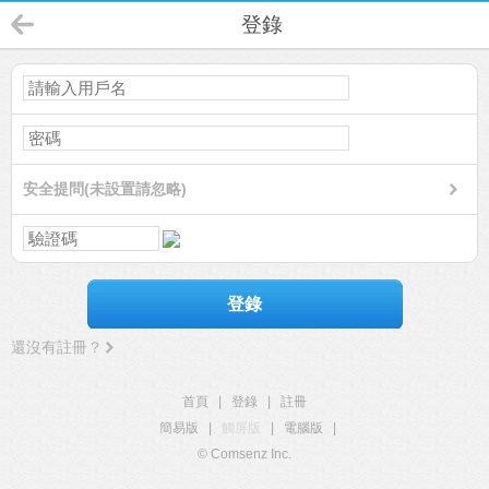
登錄
安全提問(未設置請忽略)
登錄
還沒有註冊？
首頁
|
登錄
|
註冊
簡易版
|
觸屏版
|
電腦版
|
© Comsenz Inc.