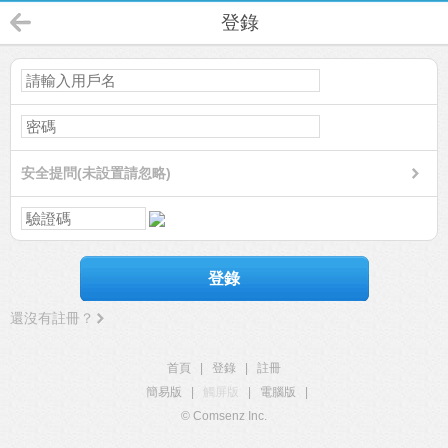
登錄
安全提問(未設置請忽略)
登錄
還沒有註冊？
首頁
|
登錄
|
註冊
簡易版
|
觸屏版
|
電腦版
|
© Comsenz Inc.