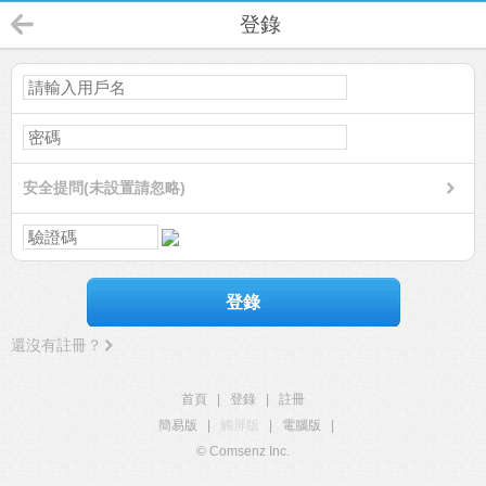
登錄
安全提問(未設置請忽略)
登錄
還沒有註冊？
首頁
|
登錄
|
註冊
簡易版
|
觸屏版
|
電腦版
|
© Comsenz Inc.