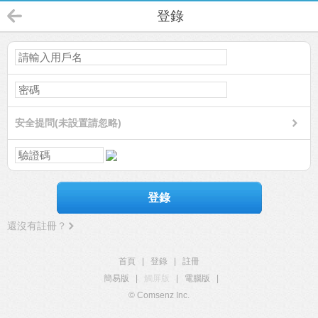
登錄
安全提問(未設置請忽略)
登錄
還沒有註冊？
首頁
|
登錄
|
註冊
簡易版
|
觸屏版
|
電腦版
|
© Comsenz Inc.