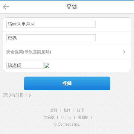
登錄
安全提問(未設置請忽略)
登錄
還沒有註冊？
首頁
|
登錄
|
註冊
簡易版
|
觸屏版
|
電腦版
|
© Comsenz Inc.